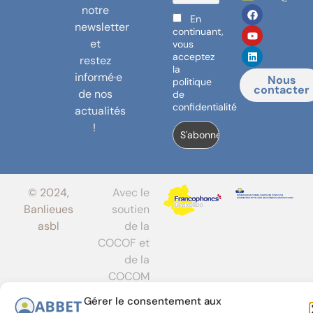
notre
En
newsletter
continuant,
et
vous
acceptez
restez
la
informé·e
Nous
politique
contacter
de nos
de
confidentialité
actualités
!
© 2024,
Avec le
Banlieues
soutien
asbl
de la
COCOF et
de la
COCOM
Gérer le consentement aux