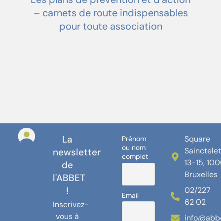
– carnets de route indispensables
pour toute association
La
Square
Prénom
ou nom
Sainctele
newsletter
complet
13-15, 10
de
Bruxelles
l'ABBET
!
02/227
Email
62 02
Inscrivez-
vous à
info@abb