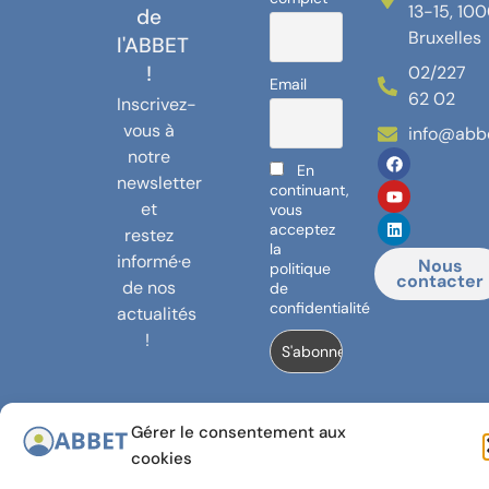
13-15, 10
de
Bruxelles
l'ABBET
!
02/227
Email
62 02
Inscrivez-
vous à
info@abb
notre
En
newsletter
continuant,
et
vous
acceptez
restez
la
informé·e
Nous
politique
contacter
de nos
de
confidentialité
actualités
!
Gérer le consentement aux
© 2024,
Avec le
cookies
Banlieues
soutien