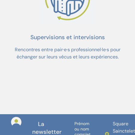
Supervisions et intervisions
Rencontres entre
pair·e
·
s professionnel·le·s
pour
échanger sur leurs vécus et leurs expériences.
La
Square
Prénom
ou nom
Sainctele
newsletter
complet