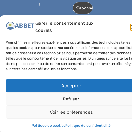
!
Gérer le consentement aux
cookies
© 2024,
Avec le
Banlieues
soutien
Pour offrir les meilleures expériences, nous utilisons des technologies telles
asbl
de la
que les cookies pour stocker et/ou accéder aux informations des appareils. 
COCOF et
fait de consentir à ces technologies nous permettra de traiter des données
telles que le comportement de navigation ou les ID uniques sur ce site. Le fa
de la
de ne pas consentir ou de retirer son consentement peut avoir un effet néga
COCOM
sur certaines caractéristiques et fonctions.
Accepter
Refuser
Voir les préférences
Politique de cookies
Politique de confidentialité