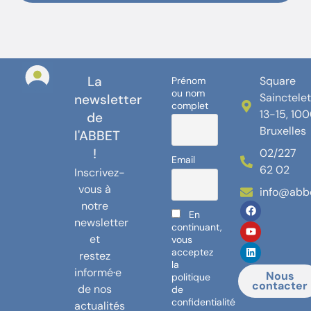
La
Square
Prénom
ou nom
Sainctele
newsletter
complet
13-15, 10
de
Bruxelles
l'ABBET
!
02/227
Email
62 02
Inscrivez-
vous à
info@abb
notre
En
newsletter
continuant,
et
vous
acceptez
restez
la
informé·e
Nous
politique
contacter
de nos
de
confidentialité
actualités