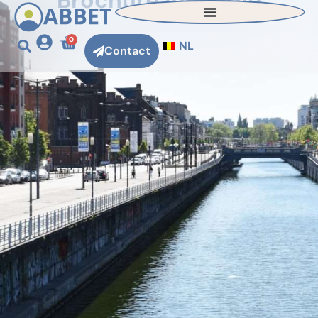
Brochure incendie
0
NL
Contact