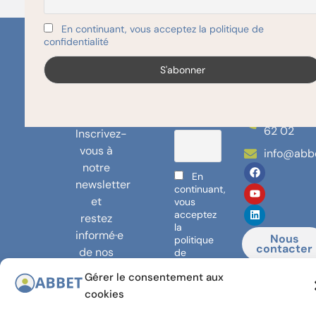
En continuant, vous acceptez la politique de
La
Square
Prénom
confidentialité
ou nom
Sainctele
newsletter
complet
13-15, 10
de
Bruxelles
l'ABBET
!
02/227
Email
62 02
Inscrivez-
vous à
info@abb
notre
En
newsletter
continuant,
et
vous
acceptez
restez
la
informé·e
Nous
politique
contacter
de nos
de
confidentialité
actualités
Gérer le consentement aux
!
cookies