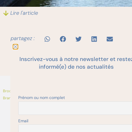
Lire l'article
partagez :
Inscrivez-vous à notre newsletter et reste
informé(e) de nos actualités
Brochure incendie FR
Télécharger
Prénom ou nom complet
Brand brochure NL
Télécharger
La version imprimée est
disponible sur notre
Email
boutique en ligne.