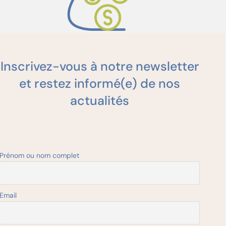
Financements
Inscrivez-vous à notre newsletter
et restez informé(e) de nos
Bourses pour aider à la réalisation de votre
actualités
politique bien-être.
Prénom ou nom complet
Email