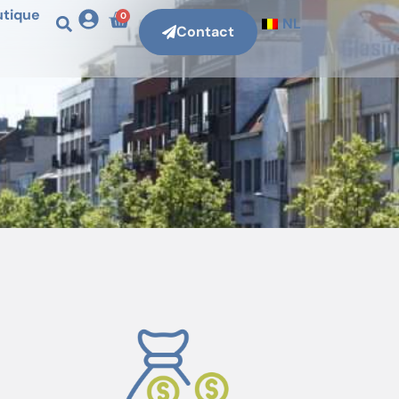
utique
0
NL
Contact