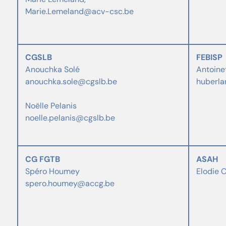
Marie.Lemeland@acv-csc.be
CGSLB
FEBISP
Anouchka Solé
Antoine
anouchka.sole@cgslb.be
huberla
Noëlle Pelanis
noelle.pelanis@cgslb.be
CG FGTB
ASAH
Spéro Houmey
Elodie 
spero.houmey@accg.be