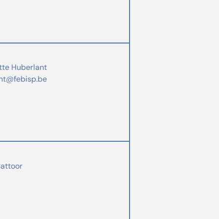
tte Huberlant
nt@febisp.be
Cattoor