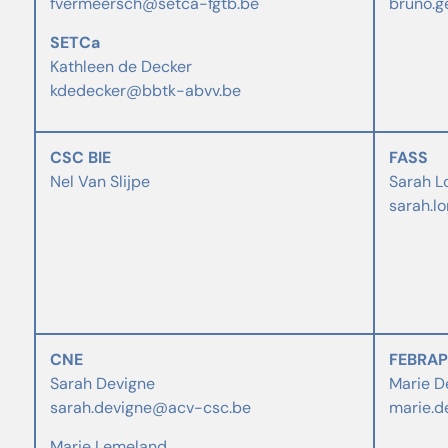
fvermeersch@setca-fgtb.be
bruno.g
SETCa
Kathleen de Decker
kdedecker@bbtk-abvv.be
CSC BIE
FASS
Nel Van Slijpe
Sarah L
sarah.l
CNE
FEBRAP
Sarah Devigne
Marie D
sarah.devigne@acv-csc.be
marie.d
Marie Lemeland,