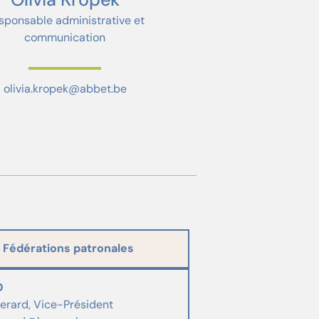
sponsable administrative et
communication
olivia.kropek@abbet.be
Fédérations patronales
O
erard, Vice-Président