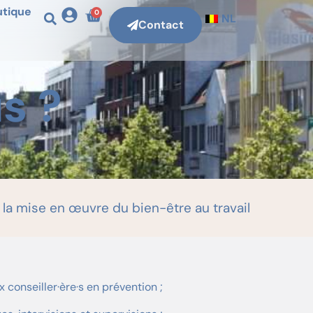
utique
0
NL
Contact
s ?
 la mise en œuvre du bien-être au travail
 conseiller·ère·s en prévention ;