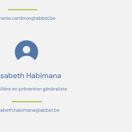
hanie.cambron@abbet.be
lisabeth Habimana
llère en prévention généraliste
isabeth.habimana@abbet.be