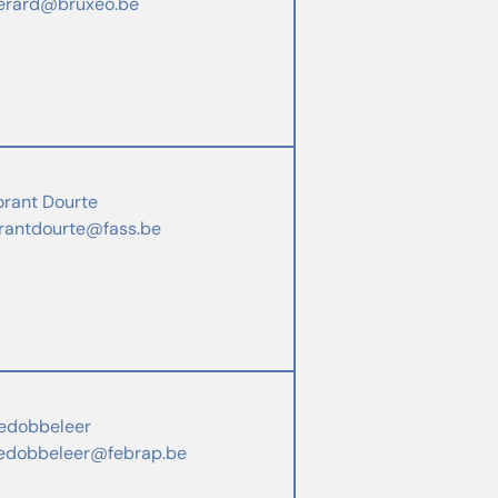
erard@bruxeo.be
orant Dourte
orantdourte@fass.be
edobbeleer
edobbeleer@febrap.be