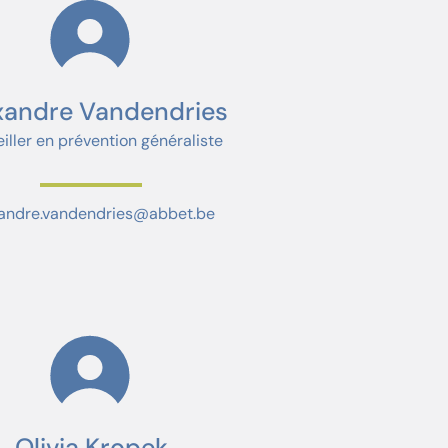
xandre Vandendries
iller en prévention généraliste
xandre.vandendries@abbet.be
Olivia Kropek