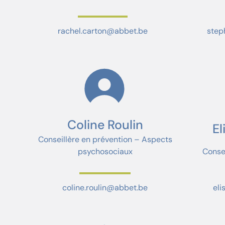
rachel.carton@abbet.be
step
Coline Roulin
E
Conseillère en prévention – Aspects
psychosociaux
Consei
coline.roulin@abbet.be
el