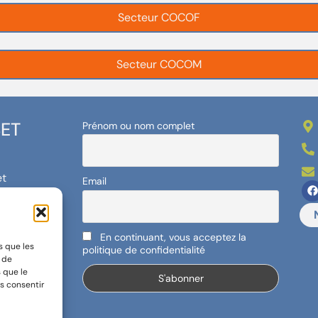
Secteur COCOF
Secteur COCOM
BET
Prénom ou nom complet
et
Email
!
En continuant, vous acceptez la
s que les
politique de confidentialité
t de
 que le
s consentir