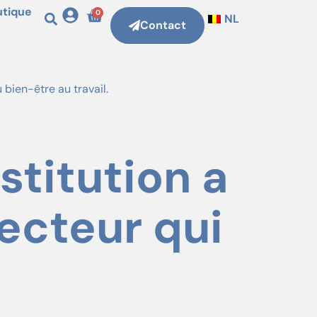
utique
0
NL
Contact
 bien-être au travail
.
stitution a
secteur qui