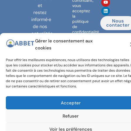
continuant,
et
vous
acceptez
restez
la
informé·e
Nous
politique
contacter
de nos
de
confidentialité
actualités
!
Gérer le consentement aux
cookies
Pour offrir les meilleures expériences, nous utilisons des technologies telles
que les cookies pour stocker et/ou accéder aux informations des appareils. 
© 2024,
Avec le
fait de consentir à ces technologies nous permettra de traiter des données
Banlieues
soutien
telles que le comportement de navigation ou les ID uniques sur ce site. Le fa
de ne pas consentir ou de retirer son consentement peut avoir un effet néga
asbl
de la
sur certaines caractéristiques et fonctions.
COCOF et
de la
COCOM
Accepter
Refuser
Voir les préférences