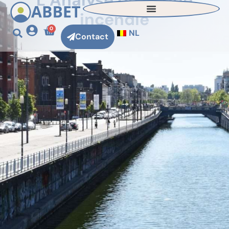
L’Analyse de risque
incendie
0
NL
Contact