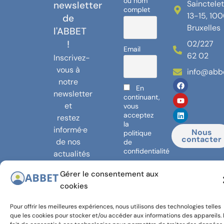
ou nom
Sainctele
newsletter
complet
13-15, 10
de
Bruxelles
l'ABBET
!
02/227
Email
62 02
Inscrivez-
vous à
info@abb
notre
En
newsletter
continuant,
et
vous
acceptez
restez
la
informé·e
Nous
politique
contacter
de nos
de
confidentialité
actualités
!
Gérer le consentement aux
cookies
Pour offrir les meilleures expériences, nous utilisons des technologies telles
© 2024,
Avec le
que les cookies pour stocker et/ou accéder aux informations des appareils. 