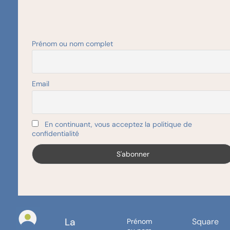
actuelle en ligne est
gratuite et
téléchargeable
également dans la
Prénom ou nom complet
boutique de notre site.
Email
€
40,00
89 en stock
En continuant, vous acceptez la politique de
confidentialité
Ajouter au panier
La
Square
Prénom