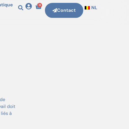
utique
0
NL
Contact
 de
ail doit
liés à