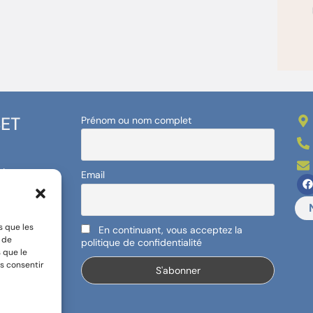
BET
Prénom ou nom complet
et
Email
!
s que les
En continuant, vous acceptez la
t de
politique de confidentialité
 que le
s consentir