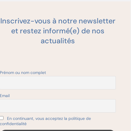
s en vue
à
c..).
Inscrivez-vous à notre newsletter
es
et restez informé(e) de nos
on-
actualités
ns de
ctelette
Prénom ou nom complet
Email
olitique
En continuant, vous acceptez la politique de
confidentialité
i-