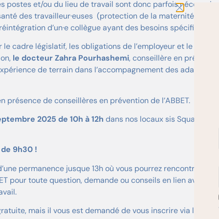
ostes et/ou du lieu de travail sont donc parfois nécessaire
 santé des travailleur·euses (protection de la maternité, aide 
 réintégration d’un·e collègue ayant des besoins spécifiques, et
le cadre législatif, les obligations de l’employeur et le rôle d
ion,
le docteur Zahra Pourhashemi
, conseillère en préventi
 expérience de terrain dans l’accompagnement des adaptatio
en présence de conseillères en prévention de l’ABBET.
eptembre 2025 de 10h à 12h
dans nos locaux sis Square Sain
ir de 9h30 !
 d’une permanence jusque 13h où vous pourrez rencontrer des
ET pour toute question, demande ou conseils en lien avec la p
vail.
ratuite, mais il vous est demandé de vous inscrire via le lien c