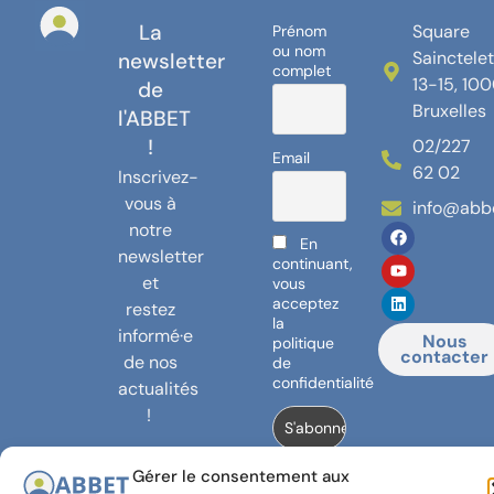
La
Square
Prénom
ou nom
Sainctele
newsletter
complet
13-15, 10
de
Bruxelles
l'ABBET
!
02/227
Email
62 02
Inscrivez-
vous à
info@abb
notre
En
newsletter
continuant,
et
vous
acceptez
restez
la
informé·e
Nous
politique
contacter
de nos
de
confidentialité
actualités
!
Gérer le consentement aux