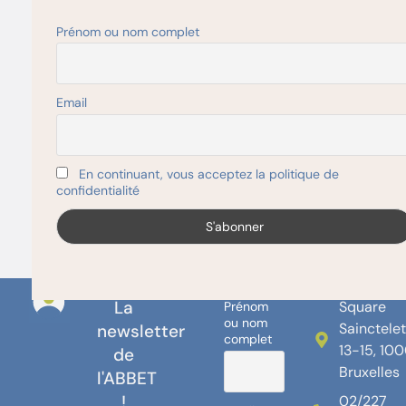
Prénom ou nom complet
Lieu :
ABBET, 13-15 Square Sainctelette, 1000
e
Bruxelles – 9
étage (près de la station métro
Yser)
Email
Prix :
gratuit
En continuant, vous acceptez la politique de
confidentialité
Cet atelier est complet !
La
Square
Prénom
ou nom
Sainctele
newsletter
complet
13-15, 10
de
Bruxelles
l'ABBET
!
02/227