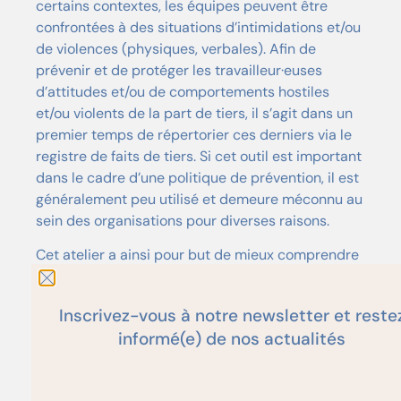
certains contextes, les équipes peuvent être
confrontées à des situations d’intimidations et/ou
de violences (physiques, verbales). Afin de
prévenir et de protéger les travailleur·euses
d’attitudes et/ou de comportements hostiles
et/ou violents de la part de tiers, il s’agit dans un
premier temps de répertorier ces derniers via le
registre de faits de tiers. Si cet outil est important
dans le cadre d’une politique de prévention, il est
généralement peu utilisé et demeure méconnu au
sein des organisations pour diverses raisons.
Cet atelier a ainsi pour but de
mieux comprendre
l
’utilité
et
l’importance
du registre de faits de
tiers.
C’est également l’occasion de réfléchir à des
Inscrivez-vous à notre newsletter et reste
moyens pour le faire vivre efficacement au sein
informé(e) de nos actualités
d’une organisation
, et ce
afin qu’il
contribue
réellement
à la mise en place d’une politique de
prévention efficac
e.