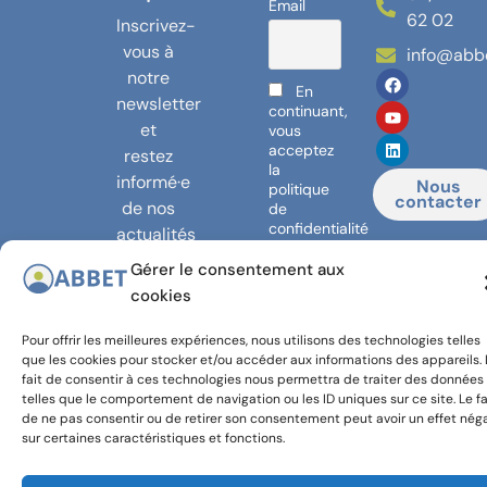
Email
62 02
Inscrivez-
vous à
info@abb
notre
En
newsletter
continuant,
et
vous
acceptez
restez
la
informé·e
Nous
politique
contacter
de nos
de
confidentialité
actualités
!
Gérer le consentement aux
cookies
Pour offrir les meilleures expériences, nous utilisons des technologies telles
© 2024,
Avec le
que les cookies pour stocker et/ou accéder aux informations des appareils. 
fait de consentir à ces technologies nous permettra de traiter des données
Banlieues
soutien
telles que le comportement de navigation ou les ID uniques sur ce site. Le fa
asbl
de la
de ne pas consentir ou de retirer son consentement peut avoir un effet néga
COCOF et
sur certaines caractéristiques et fonctions.
de la