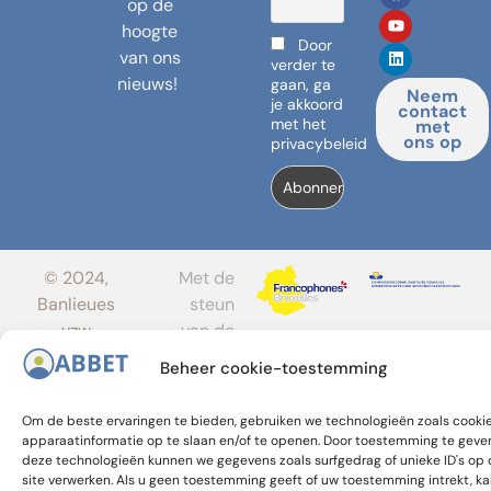
op de
hoogte
Door
van ons
verder te
nieuws!
gaan, ga
Neem
je akkoord
contact
met het
met
ons op
privacybeleid
© 2024,
Met de
Banlieues
steun
vzw
van de
FGC en
Beheer cookie-toestemming
GGC
Om de beste ervaringen te bieden, gebruiken we technologieën zoals cooki
apparaatinformatie op te slaan en/of te openen. Door toestemming te geve
deze technologieën kunnen we gegevens zoals surfgedrag of unieke ID's op
site verwerken. Als u geen toestemming geeft of uw toestemming intrekt, ka