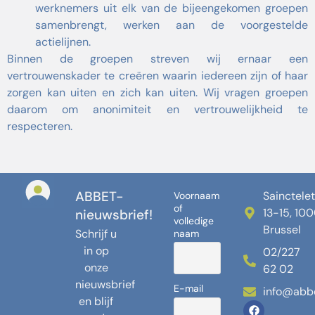
werknemers uit elk van de bijeengekomen groepen
samenbrengt, werken aan de voorgestelde
actielijnen.
Binnen de groepen streven wij ernaar een
vertrouwenskader te creëren waarin iedereen zijn of haar
zorgen kan uiten en zich kan uiten. Wij vragen groepen
daarom om anonimiteit en vertrouwelijkheid te
respecteren.
ABBET-
Sainctelet
Voornaam
of
13-15, 10
nieuwsbrief!
volledige
Brussel
Schrijf u
naam
in op
02/227
onze
62 02
nieuwsbrief
E-mail
info@abb
en blijf