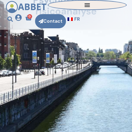
Psychosociale
risicoanalyse
0
FR
Contact