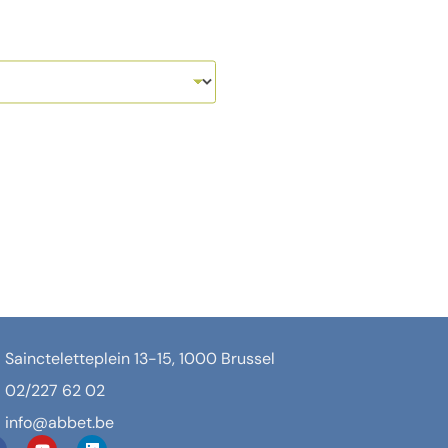
Saincteletteplein 13-15, 1000 Brussel
02/227 62 02
info@abbet.be