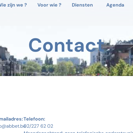
ie zijn we ?
Voor wie ?
Diensten
Agenda
Contact
mailadres:
Telefoon:
fo@abbet.be
02/227 62 02