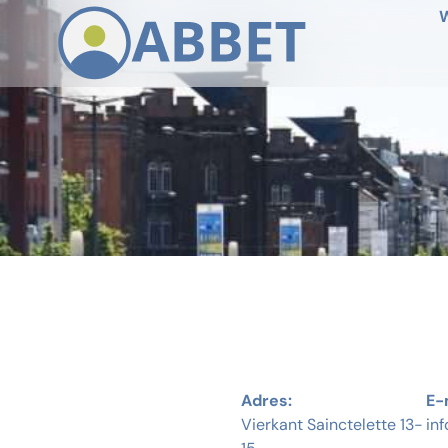
W
Adres:
E-
Vierkant Sainctelette 13-
in