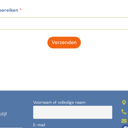
 bereiken
*
Verzenden
Voornaam of volledige naam
lijf
E-mail