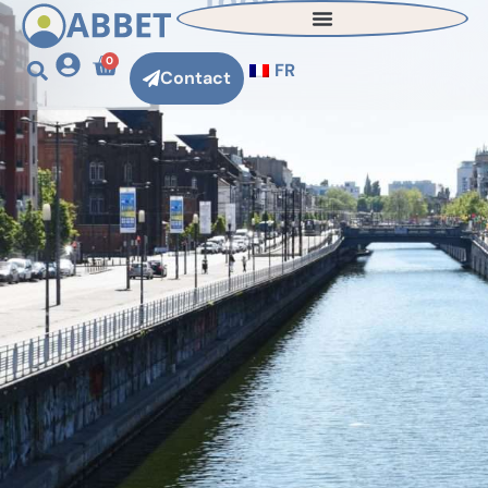
Tools
0
FR
Contact