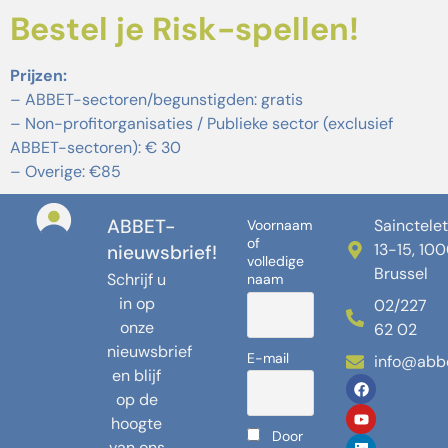
Bestel je Risk-spellen!
Prijzen:
– ABBET-sectoren/begunstigden: gratis
– Non-profitorganisaties / Publieke sector (exclusief
ABBET-sectoren): € 30
– Overige: €85
ABBET-
Sainctelet
Voornaam
of
13-15, 10
nieuwsbrief!
volledige
Brussel
Schrijf u
naam
in op
02/227
onze
62 02
nieuwsbrief
E-mail
info@abb
en blijf
op de
hoogte
Door
van ons