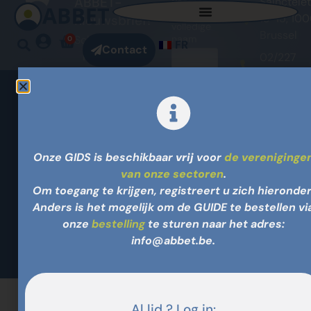
ABBET-
Sainctelet
Voornaam
of
13-15, 10
nieuwsbrief!
volledige
Brussel
Schrijf u
naam
0
FR
Contact
in op
02/227
onze
62 02
nieuwsbrief
E-mail
info@abb
en blijf
op de
hoogte
Door
van ons
Onze GIDS is beschikbaar
vrij
voor
de vereniginge
verder te
nieuws!
van onze sectoren
.
gaan, ga
Neem
je akkoord
contact
Om toegang te krijgen, registreert u zich hieronder
met het
met
Anders is het mogelijk om de GUIDE te bestellen vi
ons op
privacybeleid
onze
bestelling
te sturen naar het adres:
info@abbet.be.
© 2024,
Met de
Al lid ? Log in: