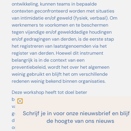
ontwikkeling, kunnen teams in bepaalde
contexten geconfronteerd worden met situaties
van intimidatie en/of geweld (fysiek, verbaal). Om
werknemers te voorkomen en te beschermen
tegen vijandige en/of gewelddadige houdingen
en/of gedragingen van derden, is de eerste stap
het registreren van laatstgenoemden via het
register van derden. Hoewel dit instrument
belangrijk is in de context van een
preventiebeleid, wordt het over het algemeen
weinig gebruikt en blijft het om verschillende
redenen weinig bekend binnen organisaties.
Deze workshop heeft tot doel
beter
begrijpen
'nutsvoorziening
en
de belangrijkheid
van het feitenregister van derden.
Het is ook een
Schrijf je in voor onze nieuwsbrief en blijf
gelegenheid om over na te denken
manieren om
de hoogte van ons nieuws
dit effectief tot leven te brengen binnen een
organisatie
, En dit
zodat hij
draagt echt bij
tot het