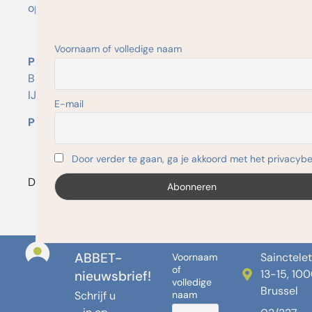
opzetten van een effectief preventiebeleid
e.
Voornaam of volledige naam
Plaats :
ABBET, Saincteletteplein 13-15, 1000
e
Brussel – 9
verdieping (dichtbij metrostation
IJzer)
E-mail
Prijs :
vrij
Door verder te gaan, ga je akkoord met het privacybe
Deze workshop is voltooid!
ABBET-
Sainctelet
Voornaam
of
13-15, 10
nieuwsbrief!
volledige
Brussel
Schrijf u
naam