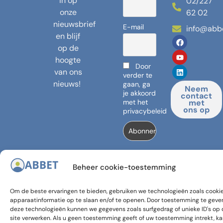
in op
02/227
onze
62 02
nieuwsbrief
E-mail
info@abb
en blijf
op de
hoogte
Door
van ons
verder te
nieuws!
gaan, ga
Neem
je akkoord
contact
met het
met
ons op
privacybeleid
Beheer cookie-toestemming
© 2024,
Met de
Banlieues
steun
Om de beste ervaringen te bieden, gebruiken we technologieën zoals cooki
vzw
van de
apparaatinformatie op te slaan en/of te openen. Door toestemming te geve
FGC en
deze technologieën kunnen we gegevens zoals surfgedrag of unieke ID's op
site verwerken. Als u geen toestemming geeft of uw toestemming intrekt, ka
GGC