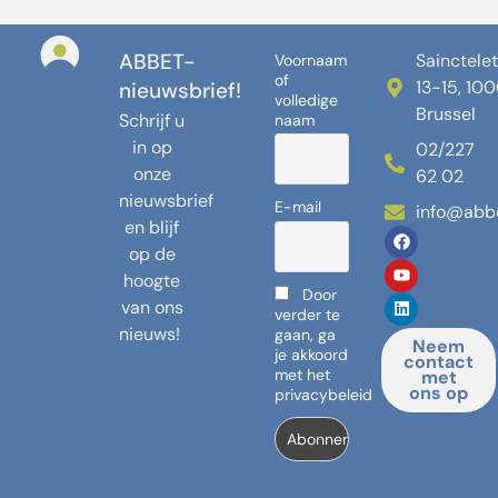
ABBET-
Sainctelet
Voornaam
of
13-15, 10
nieuwsbrief!
volledige
Brussel
Schrijf u
naam
in op
02/227
onze
62 02
nieuwsbrief
E-mail
info@abb
en blijf
op de
hoogte
Door
van ons
verder te
nieuws!
gaan, ga
Neem
je akkoord
contact
met het
met
ons op
privacybeleid