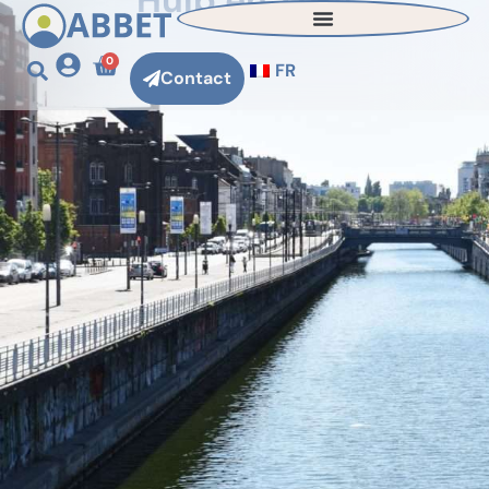
Hulp en Zorg
0
FR
Contact