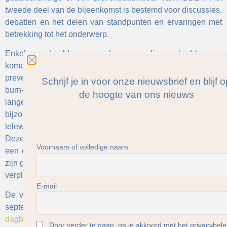
tweede deel van de bijeenkomst is bestemd voor discussies,
debatten en het delen van standpunten en ervaringen met
betrekking tot het onderwerp.
Enkele voorbeelden van onderwerpen die aan bod kunnen
komen zijn: bestuursmodellen, de rol van de
preventieadviseur, brandpreventie, inzicht in en reactie op
Schrijf je in voor onze nieuwsbrief en blijf 
burn-out, ondersteuning en re-integratie op het werk na een
de hoogte van ons nieuws
lange afwezigheid, de relatie met externe diensten en in het
bijzonder de rol van de bedrijfsarts, de impact van
telewerken op de gezondheid van werknemers, enzovoort.
Deze bijeenkomsten worden georganiseerd in de vorm van
Voornaam of volledige naam
een ontbijt met een croissant of een chocoladegebakje. Ze
zijn gratis en voor iedereen toegankelijk, maar aanmelden is
verplicht.
E-mail
De volgende bijeenkomst over welzijn staat gepland voor
september 2026. Meer informatie volgt binnenkort via onze...
dagboek
.
Door verder te gaan, ga je akkoord met het privacybele