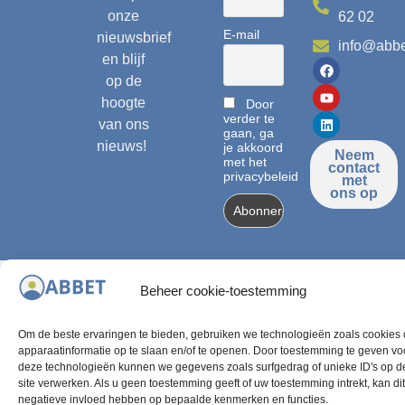
onze
62 02
E-mail
nieuwsbrief
info@abbe
en blijf
op de
hoogte
Door
verder te
van ons
gaan, ga
nieuws!
je akkoord
Neem
met het
contact
privacybeleid
met
ons op
© 2024,
Met de
Beheer cookie-toestemming
Banlieues
steun
vzw
van de
Om de beste ervaringen te bieden, gebruiken we technologieën zoals cookies
FGC en
apparaatinformatie op te slaan en/of te openen. Door toestemming te geven vo
deze technologieën kunnen we gegevens zoals surfgedrag of unieke ID's op d
GGC
site verwerken. Als u geen toestemming geeft of uw toestemming intrekt, kan di
negatieve invloed hebben op bepaalde kenmerken en functies.