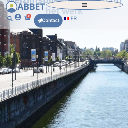
Welzijnsbijeenkomsten op
het werk
0
FR
Contact