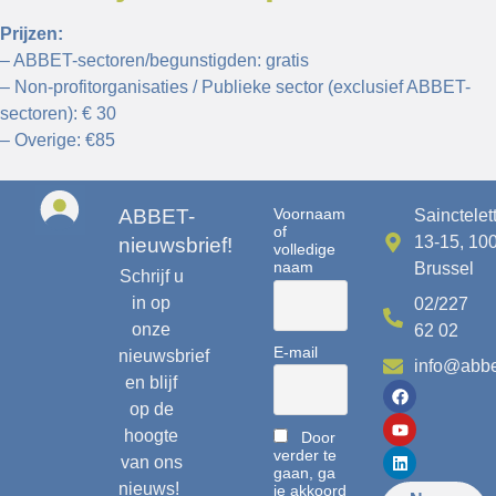
Prijzen:
– ABBET-sectoren/begunstigden: gratis
– Non-profitorganisaties / Publieke sector (exclusief ABBET-
sectoren): € 30
– Overige: €85
ABBET-
Voornaam
Sainctelet
of
13-15, 10
nieuwsbrief!
volledige
naam
Brussel
Schrijf u
in op
02/227
onze
62 02
E-mail
nieuwsbrief
info@abbe
en blijf
op de
hoogte
Door
verder te
van ons
gaan, ga